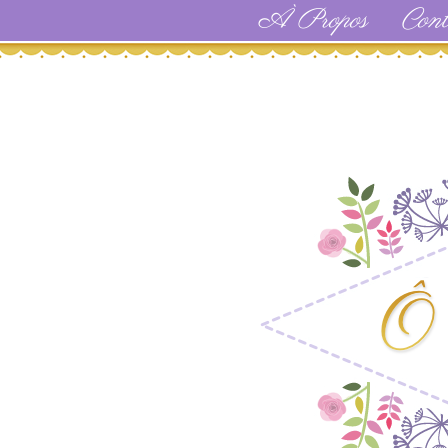
À Propos
Cont