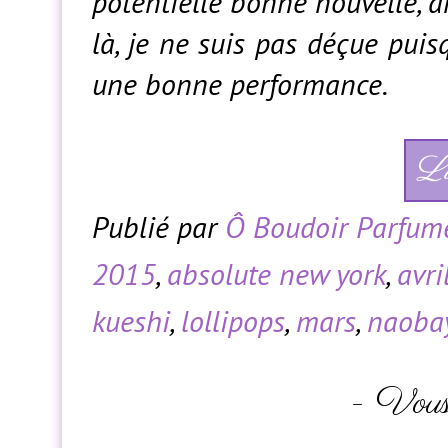
potentielle bonne nouvelle, 
là, je ne suis pas déçue puisq
une bonne performance.
Li
Publié par
Ô Boudoir Parfum
2015
,
absolute new york
,
avri
kueshi
,
lollipops
,
mars
,
naoba
- Vous 