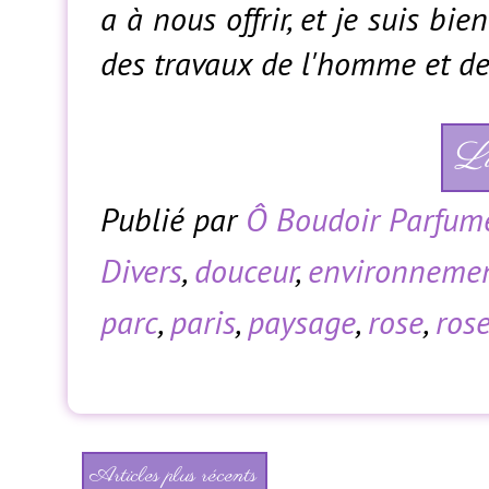
a à nous offrir, et je suis bie
des travaux de l'homme et de
Li
Publié par
Ô Boudoir Parfum
Divers
,
douceur
,
environneme
parc
,
paris
,
paysage
,
rose
,
rose
Articles plus récents