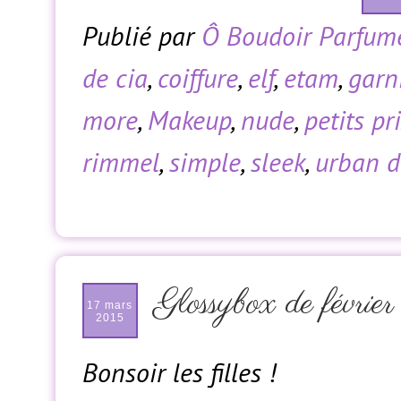
Publié par
Ô Boudoir Parfum
de cia
,
coiffure
,
elf
,
etam
,
garn
more
,
Makeup
,
nude
,
petits pr
rimmel
,
simple
,
sleek
,
urban d
Glossybox de févrie
17 mars
2015
Bonsoir les filles !