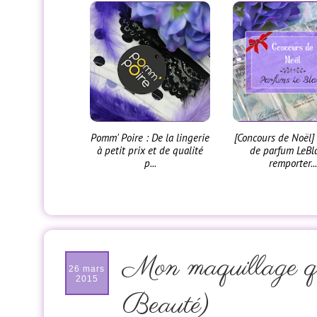
Pomm' Poire : De la lingerie
[Concours de Noël]
à petit prix et de qualité
de parfum LeBl
p...
remporter..
Mon maquillage q
26 mars
2015
Beauté)