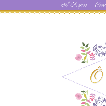
À Propos
Cont