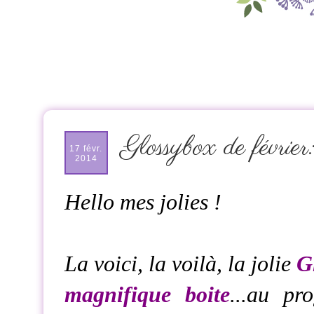
Glossybox de février
17 févr.
2014
Hello mes jolies !
La voici, la voilà, la jolie
Gl
magnifique boite
...au p