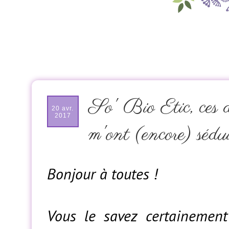
So' Bio Etic, ces d
20 avr.
2017
m'ont (encore) sédu
Bonjour à toutes !
Vous le savez certainement