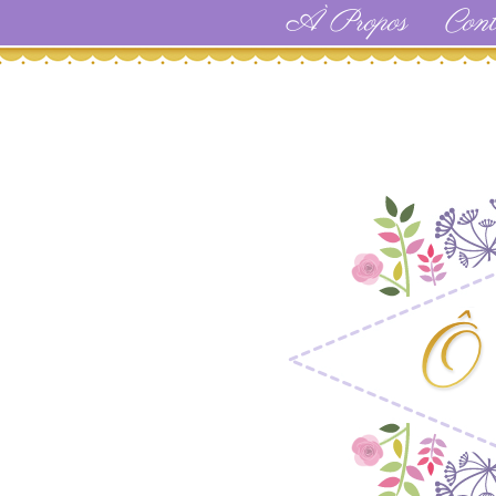
À Propos
Cont