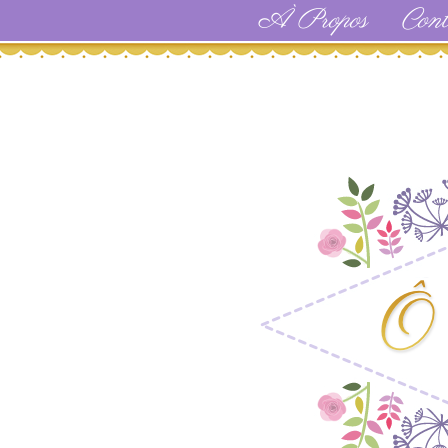
À Propos
Cont