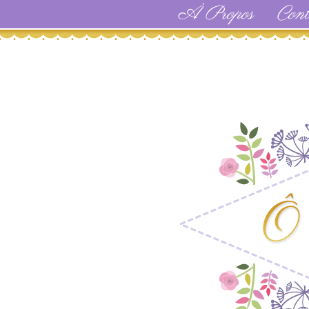
À Propos
Cont