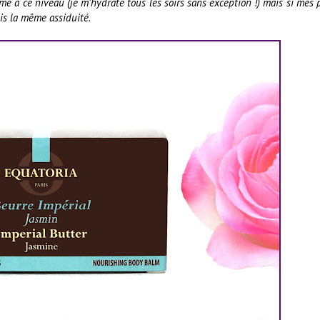
thme à ce niveau (je m’hydrate tous les soirs sans exception !) mais si mes 
ais la même assiduité.