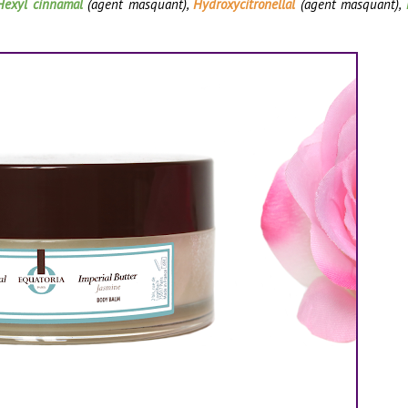
Hexyl cinnamal
(agent masquant),
Hydroxycitronellal
(agent masquant),