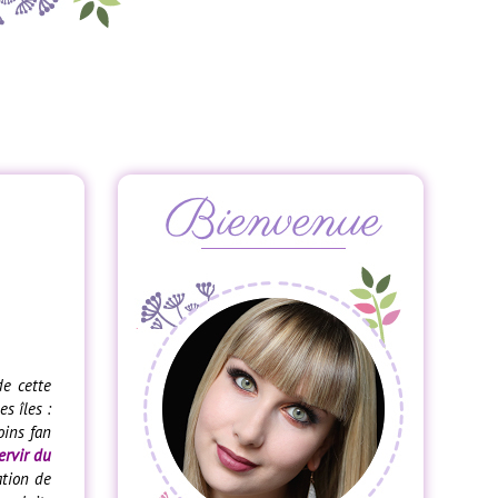
de cette
s îles :
oins fan
ervir du
ation de