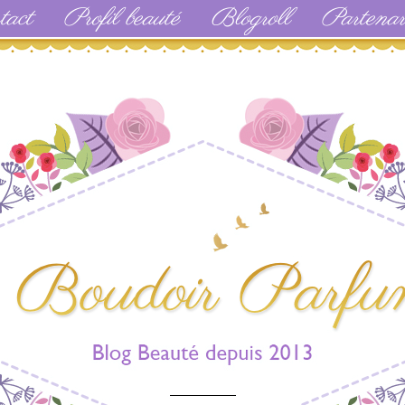
tact
Profil beauté
Blogroll
Partenar