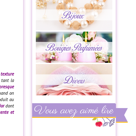
 texture
 tant la
 presque
quand on
oduit au
ior
dont
sente et