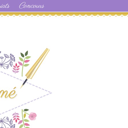
iats
Concours