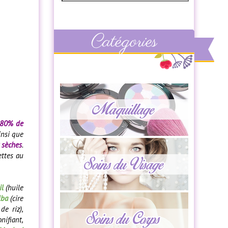
80% de
insi que
 sèches
.
ettes au
il
(huile
lba
(cire
 de riz),
nifiant,