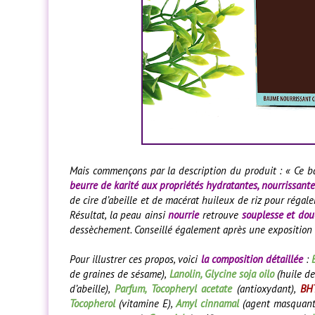
Mais commençons par la description du produit :
« Ce b
beurre de karité aux propriétés hydratantes, nourrissant
de cire d’abeille et de macérat huileux de riz pour régal
Résultat, la peau ainsi
nourrie
retrouve
souplesse et dou
dessèchement. Conseillé également après une exposition s
Pour illustrer ces propos, voici
la composition détaillée
:
de graines de sésame),
Lanolin, Glycine soja oilo
(huile de
d’abeille),
Parfum, Tocopheryl acetate
(antioxydant),
BH
Tocopherol
(vitamine E),
Amyl cinnamal
(agent masquant