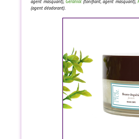
agent masquant),
Geraniol
(tonifiant, agent masquant),
(agent déodorant).