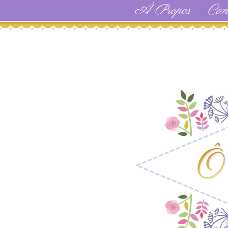
À Propos
Con