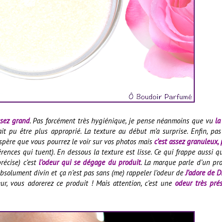
ssez grand
. Pas forcément très hygiénique, je pense néanmoins que vu
la
it pu être plus approprié. La texture au début m’a surprise. Enfin, pas
’espère que vous pourrez le voir sur vos photos mais
c’est assez granuleux,
férences qui tuent). En dessous la texture est lisse. Ce qui frappe aussi 
récise) c’est
l’odeur qui se dégage du produit
. La marque parle d’un pr
absolument divin et ça n’est pas sans (me) rappeler l’odeur de
J’adore de D
eur, vous adorerez ce produit ! Mais attention, c’est une
odeur très pré