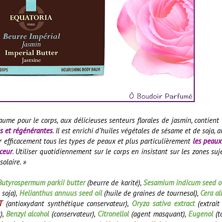
aume pour le corps, aux délicieuses senteurs florales de jasmin, contient
es et régénérantes
. Il est enrichi d’huiles végétales de sésame et de soja, a
er efficacement tous les types de peaux et plus particulièrement
les peaux
ceur
. Utiliser quotidiennement sur le corps en insistant sur les zones suj
olaire. »
Butyrospermum parkii butter
(beurre de karité),
Sesamium indicum seed o
 soja),
Helianthus annuus seed oil
(huile de graines de tournesol),
Cera al
T
(antioxydant synthétique conservateur),
Oryza sativa extract
(extrait
),
Benzyl alcohol
(conservateur),
Citronellol
(agent masquant),
Eugenol
(to