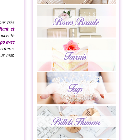
pas très
itant et
nocivité
mpo avec
critères
pour mon