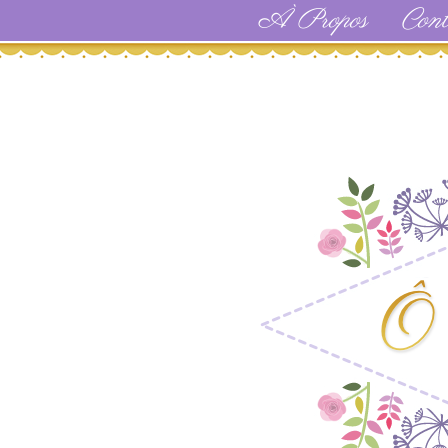
À Propos
Cont