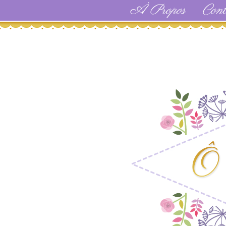
À Propos
Cont