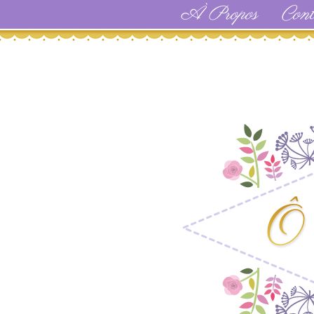
À Propos
Cont