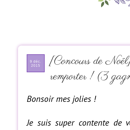
[Concours de Noël
9 déc.
2015
remporter ! (3 gag
Bonsoir mes jolies !
Je suis super contente de v