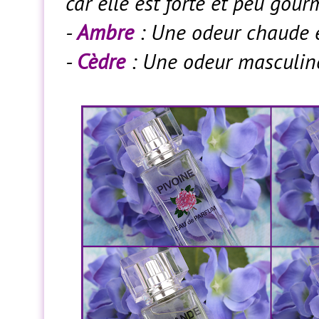
car elle est forte et peu gou
-
Ambre
: Une odeur chaude et
-
Cèdre
: Une odeur masculine