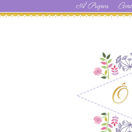
À Propos
Cont